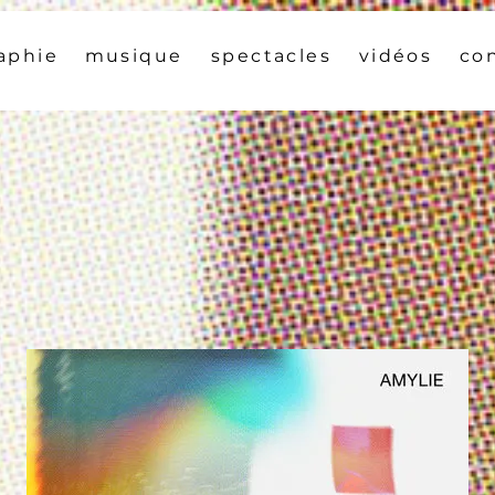
aphie
musique
spectacles
vidéos
co