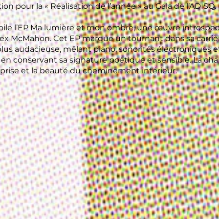
on pour la « Réalisation de l’année » au Gala de l’ADISQ.
ile l’EP Ma lumière et mon ombre, une œuvre introspect
Alex McMahon. Cet EP marque un tournant dans sa carriè
 plus audacieuse, mêlant piano, sonorités électroniques
n conservant sa signature poétique et sensible. La chan
prise et la beauté du cheminement intérieur.