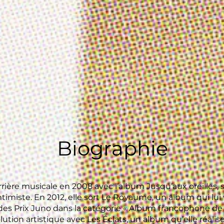
Biographie
rière musicale en 2008 avec l’album Jusqu’aux oreilles, s
ntimiste. En 2012, elle sort Le Royaume, un album qui lui
es Prix Juno dans la catégorie « Album francophone de l
lution artistique avec Les Éclats, un album qu’elle réali