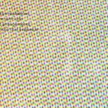
ive réalisée en
re, avec une
 et arrangements
son titre explore le