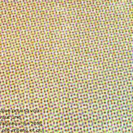
alué pour sa voix
 vaut une
’année ». En 2016,
se elle-même, et qui